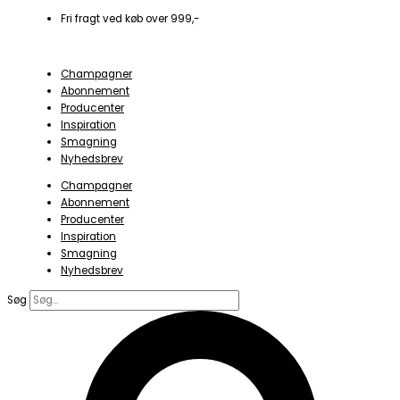
Gå
Nos
Fri fragt ved køb over 999,-
til
pas
indholdet
dans...La
PierreMarie
Champagner
Copinet
Abonnement
antal
Producenter
Inspiration
Smagning
Nyhedsbrev
Champagner
Abonnement
Producenter
Inspiration
Smagning
Nyhedsbrev
Søg