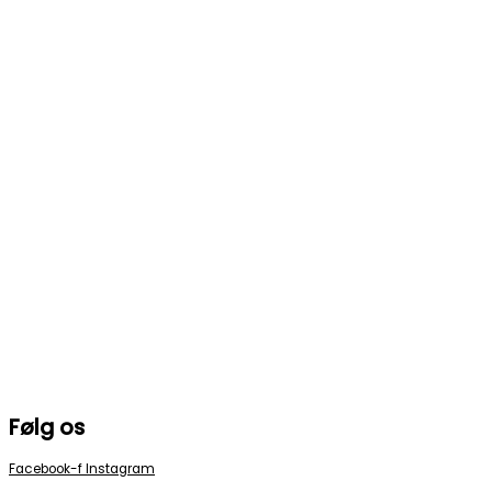
Marie Copinet
375,00
kr.
TILFØJ TIL KURV
EXTRA QUALITY
Marie Copinet
325,00
kr.
TILFØJ TIL KURV
Karaffel
Marie Copinet
1.250,00
kr.
TILFØJ TIL KURV
Argilla Villonissa Coteaux
Marie Copinet
550,00
kr.
TILFØJ TIL KURV
Følg os
Facebook-f
Instagram