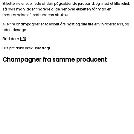
Etiketterne er et billede af den pågældende jordbund, og med et lille relief,
så hvis man lader fingrene glide henover etiketten får man en
fornemmelse af jordbundens struktur.
Alle fire champagner er et enkelt års høst og alle fire er vinificeret ens, og
uden dosage.
Find dem
HER
.
Pris pr flaske eksklusiv fragt.
Champagner fra samme producent
B-D-B Victoire
Marie Copinet
475,00
kr.
TILFØJ TIL KURV
Argilla Villonissa
Marie Copinet
750,00
kr.
TILFØJ TIL KURV