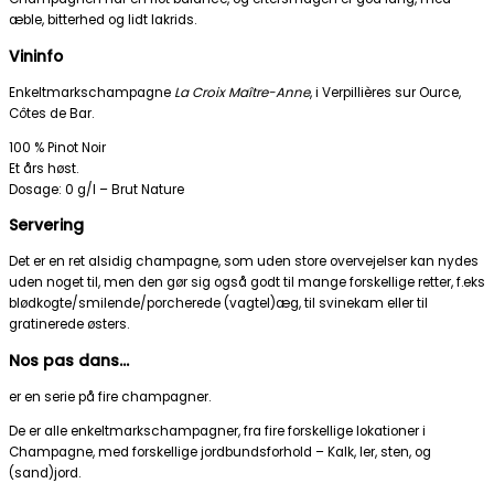
æble, bitterhed og lidt lakrids.
Vininfo
Enkeltmarkschampagne
La Croix Maître-Anne
, i Verpillières sur Ource,
Côtes de Bar.
100 % Pinot Noir
Et års høst.
Dosage: 0 g/l – Brut Nature
Servering
Det er en ret alsidig champagne, som uden store overvejelser kan nydes
uden noget til, men den gør sig også godt til mange forskellige retter, f.eks
blødkogte/smilende/porcherede (vagtel)æg, til svinekam eller til
gratinerede østers.
Nos pas dans…
er en serie på fire champagner.
De er alle enkeltmarkschampagner, fra fire forskellige lokationer i
Champagne, med forskellige jordbundsforhold – Kalk, ler, sten, og
(sand)jord.