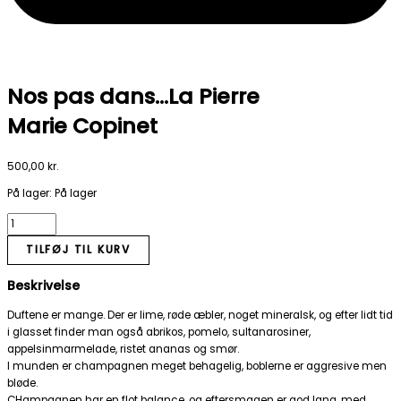
Nos pas dans…La Pierre
Marie Copinet
500,00
kr.
På lager:
På lager
TILFØJ TIL KURV
Beskrivelse
Duftene er mange. Der er lime, røde æbler, noget mineralsk, og efter lidt tid
i glasset finder man også abrikos, pomelo, sultanarosiner,
appelsinmarmelade, ristet ananas og smør.
I munden er champagnen meget behagelig, boblerne er aggresive men
bløde.
CHampagnen har en flot balance, og eftersmagen er god lang, med