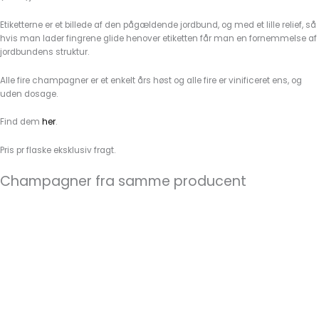
Etiketterne er et billede af den pågældende jordbund, og med et lille relief, så
hvis man lader fingrene glide henover etiketten får man en fornemmelse af
jordbundens struktur.
Alle fire champagner er et enkelt års høst og alle fire er vinificeret ens, og
uden dosage.
Find dem
her
.
Pris pr flaske eksklusiv fragt.
Champagner fra samme producent
B-D-B Victoire
Marie Copinet
475,00
kr.
TILFØJ TIL KURV
Argilla Villonissa
Marie Copinet
750,00
kr.
TILFØJ TIL KURV
MONSIEUR LÉONARD 2016