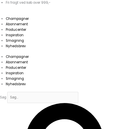
Gå
Nos
Fri fragt ved køb over 999,-
til
pas
indholdet
dans...La
Champagner
CraieMarie
Abonnement
Copinet
Producenter
antal
Inspiration
Smagning
Nyhedsbrev
Champagner
Abonnement
Producenter
Inspiration
Smagning
Nyhedsbrev
Søg