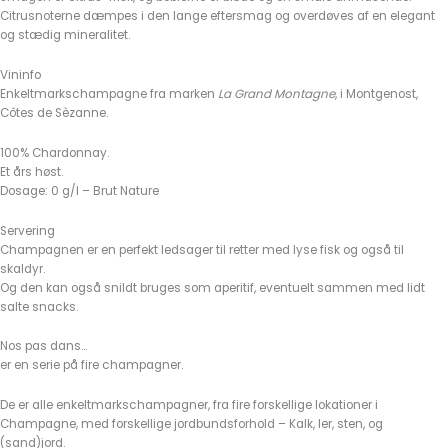
Citrusnoterne dæmpes i den lange eftersmag og overdøves af en elegant
og stædig mineralitet.
Vininfo
Enkeltmarkschampagne fra marken
La Grand Montagne
, i Montgenost,
Côtes de Sèzanne.
100% Chardonnay.
Et års høst.
Dosage: 0 g/l – Brut Nature
Servering
Champagnen er en perfekt ledsager til retter med lyse fisk og også til
skaldyr.
Og den kan også snildt bruges som aperitif, eventuelt sammen med lidt
salte snacks.
Nos pas dans…
er en serie på fire champagner.
De er alle enkeltmarkschampagner, fra fire forskellige lokationer i
Champagne, med forskellige jordbundsforhold – Kalk, ler, sten, og
(sand)jord.