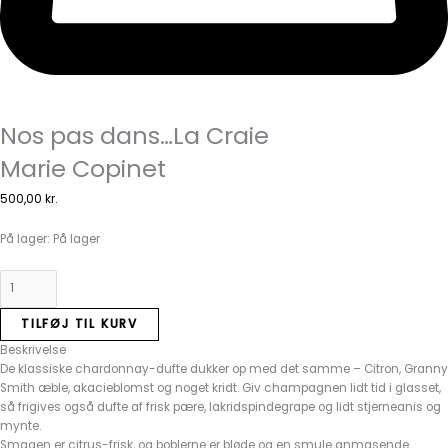
Nos pas dans…La Craie
Marie Copinet
500,00
kr.
På lager:
På lager
TILFØJ TIL KURV
Beskrivelse
De klassiske chardonnay-dufte dukker op med det samme – Citron, Granny
Smith æble, akacieblomst og noget kridt. Giv champagnen lidt tid i glasset,
så frigives også dufte af frisk pære, lakridspindegrape og lidt stjerneanis og
mynte.
Smagen er citrus-frisk, og boblerne er bløde og en smule anmasende.