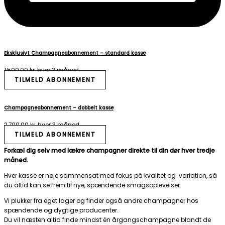
Eksklusivt Champagneabonnement – standard kasse
1.500,00
kr.
hver 3 måned
TILMELD ABONNEMENT
Champagneabonnement – dobbelt kasse
2.700,00
kr.
hver 3 måned
TILMELD ABONNEMENT
Forkæl dig selv med lækre champagner direkte til din dør hver tredje
måned.
Hver kasse er nøje sammensat med fokus på kvalitet og variation, så
du altid kan se frem til nye, spændende smagsoplevelser.
Vi plukker fra eget lager og finder også andre champagner hos
spændende og dygtige producenter.
Du vil næsten altid finde mindst én årgangschampagne blandt de