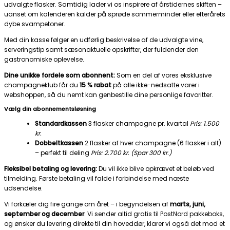
udvalgte flasker. Samtidig lader vi os inspirere af årstidernes skiften –
uanset om kalenderen kalder på sprøde sommerminder eller efterårets
dybe svampetoner.
Med din kasse følger en udførlig beskrivelse af de udvalgte vine,
serveringstip samt sæsonaktuelle opskrifter, der fuldender den
gastronomiske oplevelse.
Dine unikke fordele som abonnent:
Som en del af vores eksklusive
champagneklub får du
15 % rabat
på alle ikke-nedsatte varer i
webshoppen, så du nemt kan genbestille dine personlige favoritter.
Vælg din abonnementsløsning
Standardkassen
3 flasker champagne pr. kvartal
Pris: 1.500
kr.
Dobbeltkassen
2 flasker af hver champagne (6 flasker i alt)
– perfekt til deling
Pris: 2.700 kr. (Spar 300 kr.)
Fleksibel betaling og levering:
Du vil ikke blive opkrævet et beløb ved
tilmelding. Første betaling vil falde i forbindelse med næste
udsendelse.
Vi forkæler dig fire gange om året – i begyndelsen af
marts, juni,
september og december
. Vi sender altid gratis til PostNord pakkeboks,
og ønsker du levering direkte til din hoveddør, klarer vi også det mod et