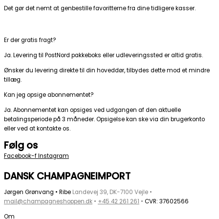
Det gør det nemt at genbestille favoritterne fra dine tidligere kasser.
Er der gratis fragt?
Ja. Levering til PostNord pakkeboks eller udleveringssted er altid gratis.
Ønsker du levering direkte til din hoveddør, tilbydes dette mod et mindre
tillæg.
Kan jeg opsige abonnementet?
Ja. Abonnementet kan opsiges ved udgangen af den aktuelle
betalingsperiode på 3 måneder. Opsigelse kan ske via din brugerkonto
eller ved at kontakte os.
Følg os
Facebook-f
Instagram
DANSK CHAMPAGNEIMPORT
Jørgen Grønvang • Ribe
Landevej 39, DK-7100 Vejle •
mail@champagneshoppen.dk
•
+45 42 261 261
•
CVR: 37602566
Om