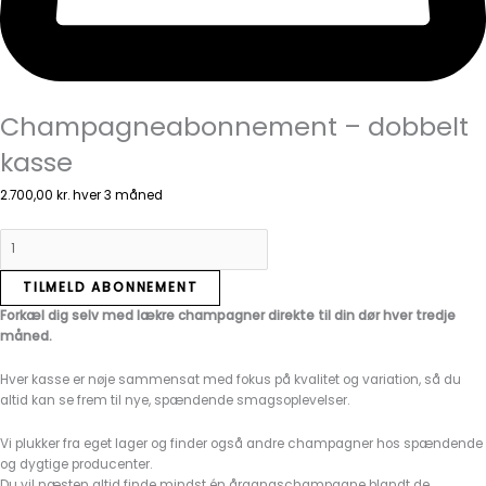
Champagneabonnement – dobbelt
kasse
2.700,00
kr.
hver 3 måned
TILMELD ABONNEMENT
Forkæl dig selv med lækre champagner direkte til din dør hver tredje
måned.
Hver kasse er nøje sammensat med fokus på kvalitet og variation, så du
altid kan se frem til nye, spændende smagsoplevelser.
Vi plukker fra eget lager og finder også andre champagner hos spændende
og dygtige producenter.
Du vil næsten altid finde mindst én årgangschampagne blandt de