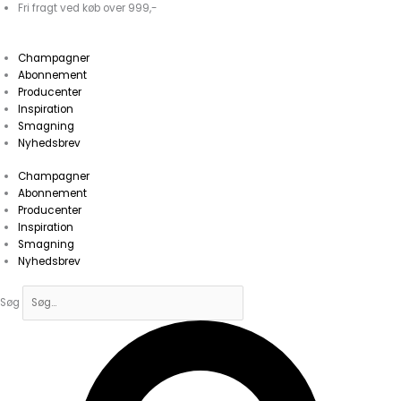
Gå
Champagneabonnement
Fri fragt ved køb over 999,-
til
-
indholdet
dobbelt
Champagner
kasse
Abonnement
antal
Producenter
Inspiration
Smagning
Nyhedsbrev
Champagner
Abonnement
Producenter
Inspiration
Smagning
Nyhedsbrev
Søg