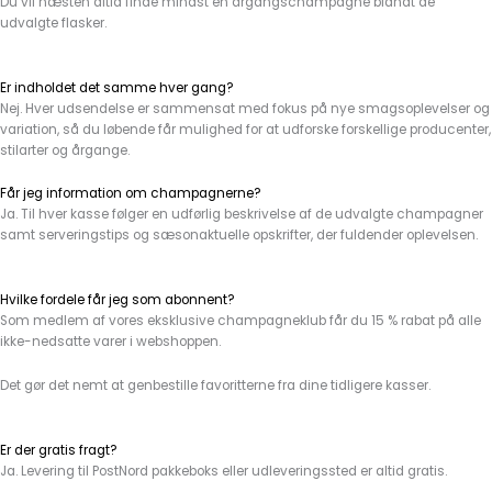
Du vil næsten altid finde mindst én årgangschampagne blandt de
udvalgte flasker.
Er indholdet det samme hver gang?
Nej. Hver udsendelse er sammensat med fokus på nye smagsoplevelser og
variation, så du løbende får mulighed for at udforske forskellige producenter,
stilarter og årgange.
Får jeg information om champagnerne?
Ja. Til hver kasse følger en udførlig beskrivelse af de udvalgte champagner
samt serveringstips og sæsonaktuelle opskrifter, der fuldender oplevelsen.
Hvilke fordele får jeg som abonnent?
Som medlem af vores eksklusive champagneklub får du 15 % rabat på alle
ikke-nedsatte varer i webshoppen.
Det gør det nemt at genbestille favoritterne fra dine tidligere kasser.
Er der gratis fragt?
Ja. Levering til PostNord pakkeboks eller udleveringssted er altid gratis.