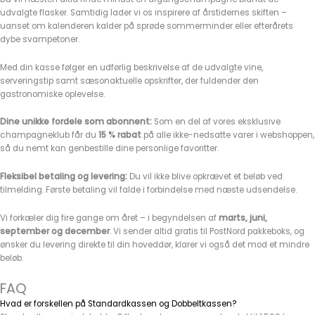
udvalgte flasker. Samtidig lader vi os inspirere af årstidernes skiften –
uanset om kalenderen kalder på sprøde sommerminder eller efterårets
dybe svampetoner.
Med din kasse følger en udførlig beskrivelse af de udvalgte vine,
serveringstip samt sæsonaktuelle opskrifter, der fuldender den
gastronomiske oplevelse.
Dine unikke fordele som abonnent:
Som en del af vores eksklusive
champagneklub får du
15 % rabat
på alle ikke-nedsatte varer i webshoppen,
så du nemt kan genbestille dine personlige favoritter.
Fleksibel betaling og levering:
Du vil ikke blive opkrævet et beløb ved
tilmelding. Første betaling vil falde i forbindelse med næste udsendelse.
Vi forkæler dig fire gange om året – i begyndelsen af
marts, juni,
september og december
. Vi sender altid gratis til PostNord pakkeboks, og
ønsker du levering direkte til din hoveddør, klarer vi også det mod et mindre
beløb.
FAQ
Hvad er forskellen på Standardkassen og Dobbeltkassen?