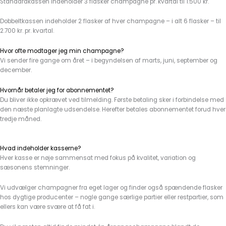
Standardkassen indeholder 3 flasker champagne pr. kvartal til 1.500 kr.
Dobbeltkassen indeholder 2 flasker af hver champagne – i alt 6 flasker – til
2.700 kr. pr. kvartal.
Hvor ofte modtager jeg min champagne?
Vi sender fire gange om året – i begyndelsen af marts, juni, september og
december.
Hvornår betaler jeg for abonnementet?
Du bliver ikke opkrævet ved tilmelding. Første betaling sker i forbindelse med
den næste planlagte udsendelse. Herefter betales abonnementet forud hver
tredje måned.
Hvad indeholder kasserne?
Hver kasse er nøje sammensat med fokus på kvalitet, variation og
sæsonens stemninger.
Vi udvælger champagner fra eget lager og finder også spændende flasker
hos dygtige producenter – nogle gange særlige partier eller restpartier, som
ellers kan være svære at få fat i.