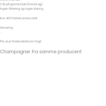
2 år på gamle fade (fransk eg)
Ingen filtrering og ingen klaring.
Kun 400 flasker produceret.
Servering
…
Pris er pr flaske eksklusiv fragt.
Champagner fra samme producent
BLANC DE NOIRS
Gaston Collard
625,00
kr.
TILFØJ TIL KURV
MILLÉSIME 2009
Gaston Collard
775,00
kr.
TILFØJ TIL KURV
Bouzy Blanc 2020
Gaston Collard