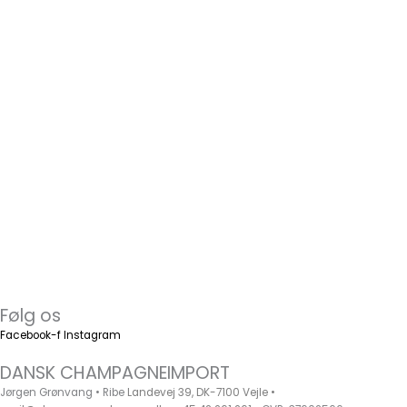
500,00
kr.
TILFØJ TIL KURV
Zéro Dosage
Gaston Collard
500,00
kr.
TILFØJ TIL KURV
Extra Brut
Gaston Collard
525,00
kr.
TILFØJ TIL KURV
ROSÉ DE MACERATION
Gaston Collard
650,00
kr.
TILFØJ TIL KURV
MILLÉSIME 2015
Gaston Collard
775,00
kr.
TILFØJ TIL KURV
Følg os
Facebook-f
Instagram
DANSK CHAMPAGNEIMPORT
Jørgen Grønvang • Ribe
Landevej 39, DK-7100 Vejle •