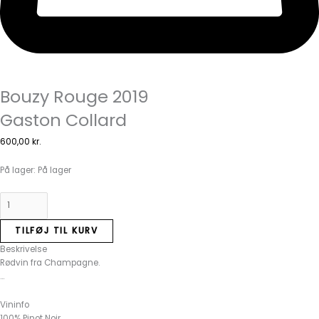
Bouzy Rouge 2019
Gaston Collard
600,00
kr.
På lager:
På lager
TILFØJ TIL KURV
Beskrivelse
Rødvin fra Champagne.
…
Vininfo
100% Pinot Noir