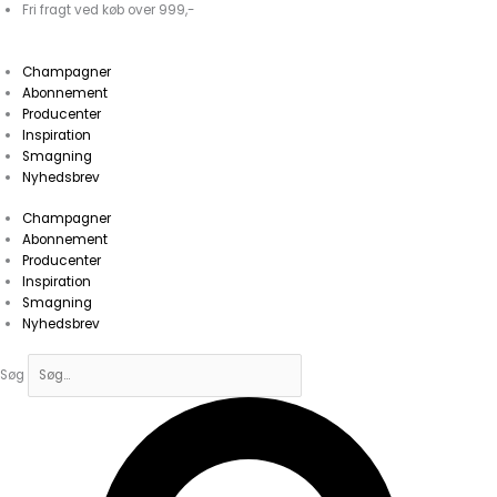
Gå
Bouzy
Fri fragt ved køb over 999,-
til
Rouge
indholdet
2019Gaston
Champagner
Collard
Abonnement
antal
Producenter
Inspiration
Smagning
Nyhedsbrev
Champagner
Abonnement
Producenter
Inspiration
Smagning
Nyhedsbrev
Søg