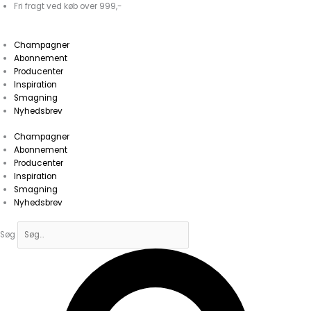
Gå
Fri fragt ved køb over 999,-
til
indholdet
Champagner
Abonnement
Producenter
Inspiration
Smagning
Nyhedsbrev
Champagner
Abonnement
Producenter
Inspiration
Smagning
Nyhedsbrev
Søg