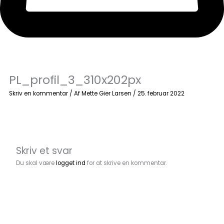
PL_profil_3_310x202px
Skriv en kommentar
/ Af
Mette Gier Larsen
/
25. februar 2022
Skriv et svar
Du skal være
logget ind
for at skrive en kommentar.