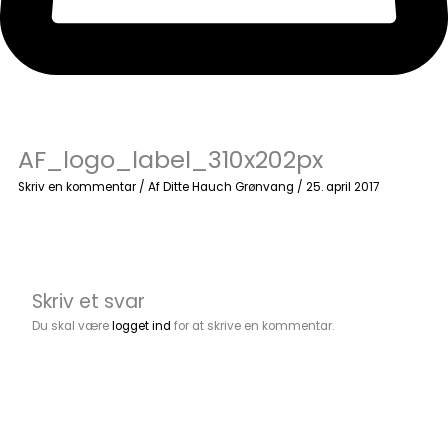
AF_logo_label_310x202px
Skriv en kommentar
/ Af
Ditte Hauch Grønvang
/
25. april 2017
Skriv et svar
Du skal være
logget ind
for at skrive en kommentar.