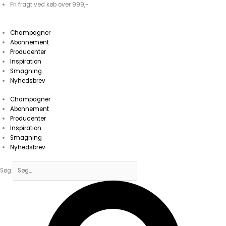
Gå
Fri fragt ved køb over 999,-
til
indholdet
Champagner
Abonnement
Producenter
Inspiration
Smagning
Nyhedsbrev
Champagner
Abonnement
Producenter
Inspiration
Smagning
Nyhedsbrev
Søg