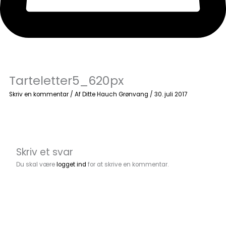
Tarteletter5_620px
Skriv en kommentar
/ Af
Ditte Hauch Grønvang
/
30. juli 2017
Skriv et svar
Du skal være
logget ind
for at skrive en kommentar.