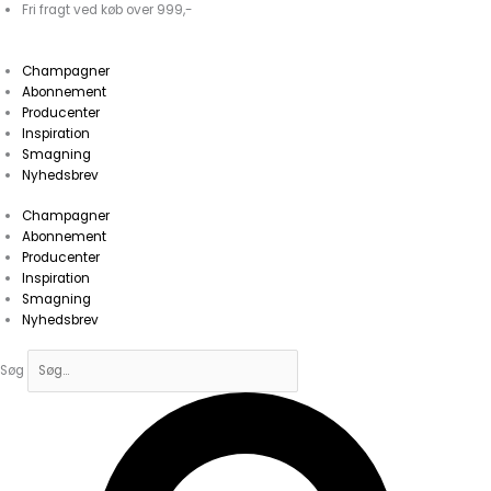
Gå
Fri fragt ved køb over 999,-
til
indholdet
Champagner
Abonnement
Producenter
Inspiration
Smagning
Nyhedsbrev
Champagner
Abonnement
Producenter
Inspiration
Smagning
Nyhedsbrev
Søg