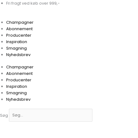
Gå
Den
Den
Fri fragt ved køb over 999,-
til
oprindelige
aktuelle
indholdet
pris
pris
Champagner
var:
er:
Abonnement
1.325,00 kr..
1.100,00 kr..
Producenter
Inspiration
Smagning
Nyhedsbrev
Champagner
Abonnement
Producenter
Inspiration
Smagning
Nyhedsbrev
Søg