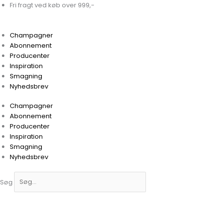
Gå
Fri fragt ved køb over 999,-
til
indholdet
Champagner
Abonnement
Producenter
Inspiration
Smagning
Nyhedsbrev
Champagner
Abonnement
Producenter
Inspiration
Smagning
Nyhedsbrev
Søg