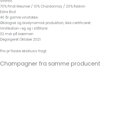
Vininfo
70% Pinot Meunier / 10% Chardonnay / 20% Rødvin
Extra Brut
40 år gamle vinstokke.
Økologisk og biodynamisk produktion, ikke certificeret.
Vinifikation i eg og i ståltank.
32 mdr på bærmen.
Degorgeret Oktober 2021.
Pris pr flaske eksklusiv fragt.
Champagner fra samme producent
LA POUILLOTE
Jérôme Blin
475,00
kr.
TILFØJ TIL KURV
Le Champs de l’Epinette
Jérôme Blin
625,00
kr.
TILFØJ TIL KURV
ŒIL DE PERDRIX BLANC ØKO
Jérôme Blin