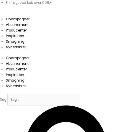
Gå
Fri fragt ved køb over 999,-
til
indholdet
Champagner
Abonnement
Producenter
Inspiration
Smagning
Nyhedsbrev
Champagner
Abonnement
Producenter
Inspiration
Smagning
Nyhedsbrev
Søg