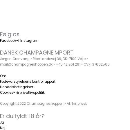
475,00
kr.
TILFØJ TIL KURV
ŒIL DE PERDRIX BLANC
Jérôme Blin
450,00
kr.
TILFØJ TIL KURV
Følg os
Facebook-f
Instagram
DANSK CHAMPAGNEIMPORT
Jørgen Grønvang • Ribe
Landevej 39, DK-7100 Vejle •
mail@champagneshoppen.dk
•
+45 42 261 261
•
CVR: 37602566
Om
Fødevarstyrelsens kontrolrapport
Handelsbetingelser
Cookies- & privatlivspolitik
Copyright 2022 Champagneshoppen • Af:
Inno web
Er du fyldt 18 år?
Ja
Nej