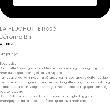
LA PLUCHOTTE Rosé
Jérôme Blin
400,00
kr.
Ikke på lager
Beskrivelse
Duft af efterårsløv og skovbund, fersken, mirabeller og honning – og hvis
man dufter godt efter også lidt lyst rugbrød.
I smagen er der kommet smør på brødet og mirabellerne fra duften går igen
i smagen. Champagnen har en medium lang eftersmag med citrusskal og
lakridsrod. Det er en fyldig champagne med masser af krop, god fedme og
begrænset syre.
Den må ikke serveres for kold, og har man tålmodighed og giver
champagnen tid i glasset til at åbne sig, så bliver man belønnet.