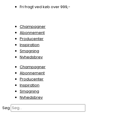
Gå
Fri fragt ved køb over 999,-
til
indholdet
Champagner
Abonnement
Producenter
Inspiration
Smagning
Nyhedsbrev
Champagner
Abonnement
Producenter
Inspiration
Smagning
Nyhedsbrev
Søg