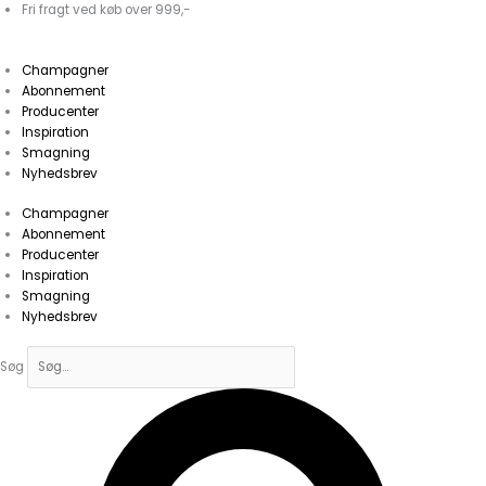
Gå
Fri fragt ved køb over 999,-
til
indholdet
Champagner
Abonnement
Producenter
Inspiration
Smagning
Nyhedsbrev
Champagner
Abonnement
Producenter
Inspiration
Smagning
Nyhedsbrev
Søg