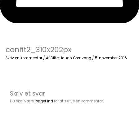
confit2_310x202px
Skriv en kommentar
/ Af
Ditte Hauch Grønvang
/
5. november 2016
Skriv et svar
Du skal være
logget ind
for at skrive en kommentar.