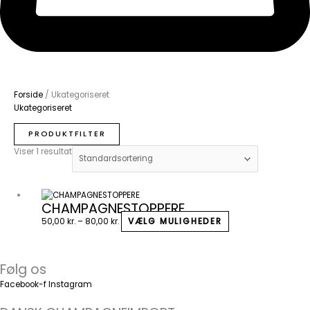
Forside
/ Ukategoriseret
Ukategoriseret
PRODUKTFILTER
Viser 1 resultat
Prisinterval:
Dette
CHAMPAGNESTOPPERE
50,00 kr.
vare
til
har
50,00
kr.
–
80,00
kr.
VÆLG MULIGHEDER
80,00 kr.
flere
varianter.
Mulighederne
Følg os
kan
Facebook-f
Instagram
vælges
på