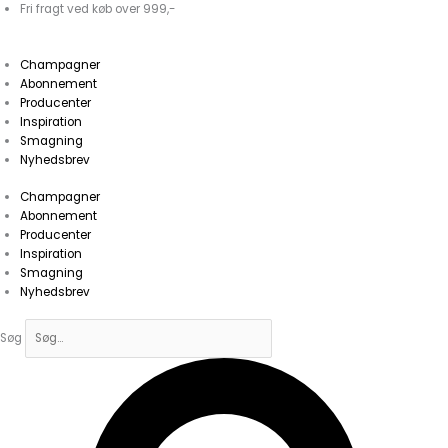
Gå
Fri fragt ved køb over 999,-
til
indholdet
Champagner
Abonnement
Producenter
Inspiration
Smagning
Nyhedsbrev
Champagner
Abonnement
Producenter
Inspiration
Smagning
Nyhedsbrev
Søg