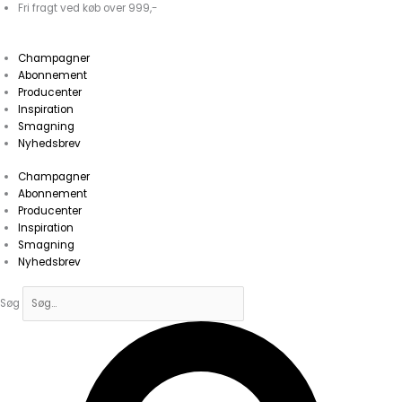
Gå
Fri fragt ved køb over 999,-
til
indholdet
Champagner
Abonnement
Producenter
Inspiration
Smagning
Nyhedsbrev
Champagner
Abonnement
Producenter
Inspiration
Smagning
Nyhedsbrev
Søg