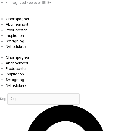
Gå
Fri fragt ved køb over 999,-
til
indholdet
Champagner
Abonnement
Producenter
Inspiration
Smagning
Nyhedsbrev
Champagner
Abonnement
Producenter
Inspiration
Smagning
Nyhedsbrev
Søg