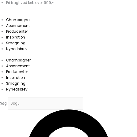
Gå
Fri fragt ved køb over 999,-
til
indholdet
Champagner
Abonnement
Producenter
Inspiration
Smagning
Nyhedsbrev
Champagner
Abonnement
Producenter
Inspiration
Smagning
Nyhedsbrev
Søg