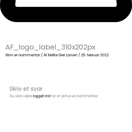
AF_logo_label_310x202px
Skriv en kommentar
/ Af
Mette Gier Larsen
/
25. februar 2022
Skriv et svar
Du skal være
logget ind
for at skrive en kommentar.