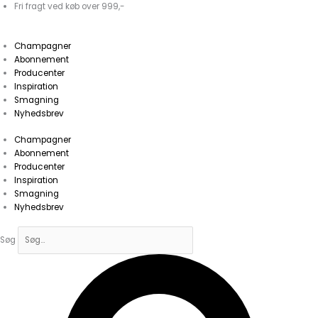
Gå
Fri fragt ved køb over 999,-
til
indholdet
Champagner
Abonnement
Producenter
Inspiration
Smagning
Nyhedsbrev
Champagner
Abonnement
Producenter
Inspiration
Smagning
Nyhedsbrev
Søg