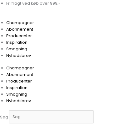
Gå
Fri fragt ved køb over 999,-
til
indholdet
Champagner
Abonnement
Producenter
Inspiration
Smagning
Nyhedsbrev
Champagner
Abonnement
Producenter
Inspiration
Smagning
Nyhedsbrev
Søg