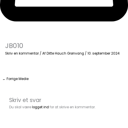
JB010
Skriv en kommentar
/ Af
Ditte Hauch Grønvang
/
10. september 2024
←
Forrige Medie
Skriv et svar
Du skal være
logget ind
for at skrive en kommentar.