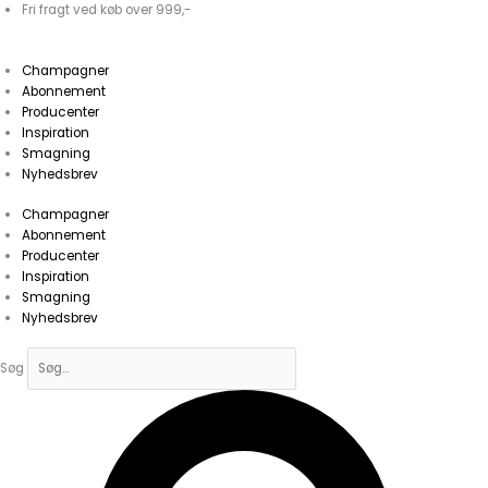
Gå
Fri fragt ved køb over 999,-
til
indholdet
Champagner
Abonnement
Producenter
Inspiration
Smagning
Nyhedsbrev
Champagner
Abonnement
Producenter
Inspiration
Smagning
Nyhedsbrev
Søg