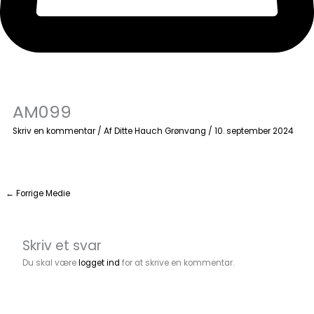
AM099
Skriv en kommentar
/ Af
Ditte Hauch Grønvang
/
10. september 2024
←
Forrige Medie
Skriv et svar
Du skal være
logget ind
for at skrive en kommentar.