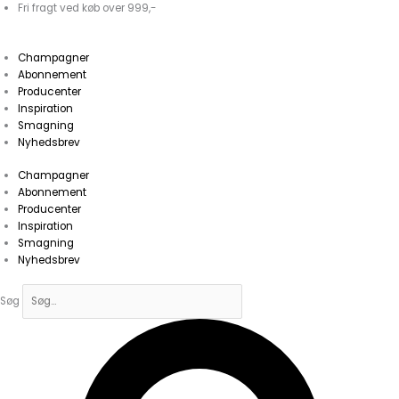
Gå
Fri fragt ved køb over 999,-
til
indholdet
Champagner
Abonnement
Producenter
Inspiration
Smagning
Nyhedsbrev
Champagner
Abonnement
Producenter
Inspiration
Smagning
Nyhedsbrev
Søg