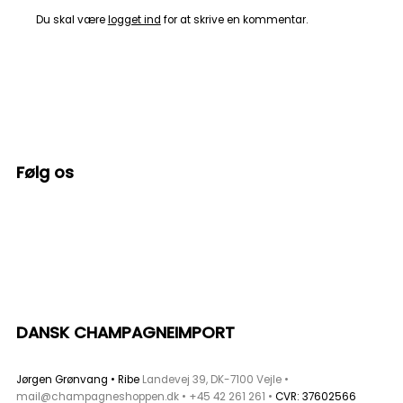
Du skal være
logget ind
for at skrive en kommentar.
Følg os
F
I
a
n
c
s
DANSK CHAMPAGNEIMPORT
e
t
b
a
Jørgen Grønvang • Ribe
Landevej 39, DK-7100 Vejle •
mail@champagneshoppen.dk
•
+45 42 261 261
•
CVR: 37602566