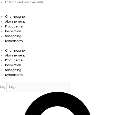
Gå
Fri fragt ved køb over 999,-
til
indholdet
Champagner
Abonnement
Producenter
Inspiration
Smagning
Nyhedsbrev
Champagner
Abonnement
Producenter
Inspiration
Smagning
Nyhedsbrev
Søg