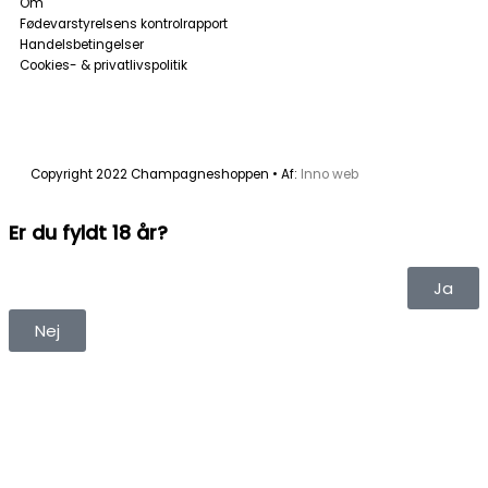
o
g
Om
Fødevarstyrelsens kontrolrapport
o
r
Handelsbetingelser
Cookies- & privatlivspolitik
k
a
-
m
Copyright 2022 Champagneshoppen • Af:
Inno web
f
Er du fyldt 18 år?
Ja
Nej