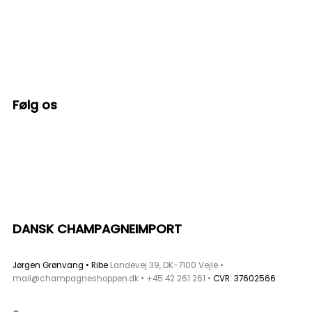
Følg os
F
I
a
n
c
s
DANSK CHAMPAGNEIMPORT
e
t
b
a
Jørgen Grønvang • Ribe
Landevej 39, DK-7100 Vejle •
mail@champagneshoppen.dk
•
+45 42 261 261
•
CVR: 37602566