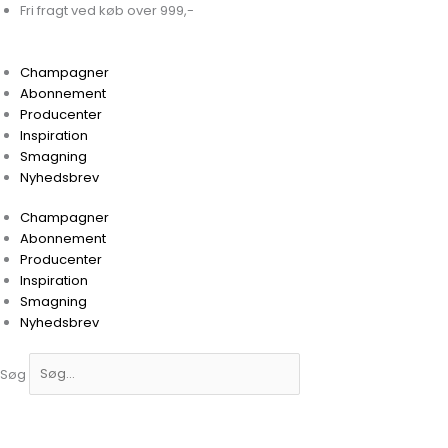
Gå
Fri fragt ved køb over 999,-
til
indholdet
Champagner
Abonnement
Producenter
Inspiration
Smagning
Nyhedsbrev
Champagner
Abonnement
Producenter
Inspiration
Smagning
Nyhedsbrev
Søg